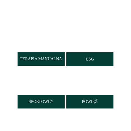
TERAPIA MANUALNA
USG
SPORTOWCY
POWIĘŹ