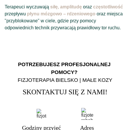
Terapeuci wyczuwają
siłę, amplitudę
oraz
częstotliwość
przepływu
płynu mózgowo – rdzeniowego
oraz miejsca
"przyblokowane" w ciele, gdzie przy pomocy
odpowiednich technik przywracają prawidłowy tor ruchu.
POTRZEBUJESZ PROFESJONALNEJ 
POMOCY? 
FIZJOTERAPIA BIELSKO | MAŁE KOZY
SKONTAKTUJ SIĘ Z NAMI!
Godziny przyjęć
Adres