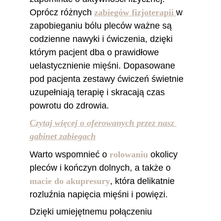
Oprócz różnych
zabiegów fizjoterapii
w 
zapobieganiu bólu pleców ważne są 
codzienne nawyki i ćwiczenia, dzięki 
którym pacjent dba o prawidłowe 
uelastycznienie mięśni. Dopasowane 
pod pacjenta zestawy ćwiczeń świetnie 
uzupełniają terapię i skracają czas 
powrotu do zdrowia.
Czytaj więcej o oferowanych przez nasz 
gabinet zabiegach
Warto wspomnieć o 
rolowaniu 
okolicy 
pleców i kończyn dolnych, a także o 
macie do akupresury
, która delikatnie 
rozluźnia napięcia mięśni i powięzi. 
Dzięki umiejętnemu połączeniu 