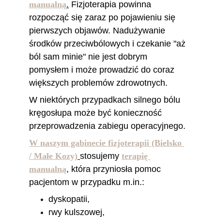
manualną
.
 Fizjoterapia powinna 
rozpocząć się zaraz po pojawieniu się 
pierwszych objawów. Nadużywanie 
środków przeciwbólowych i czekanie "aż 
ból sam minie" nie jest dobrym 
pomysłem i może prowadzić do coraz 
większych problemów zdrowotnych. 
W niektórych przypadkach silnego bólu 
kręgosłupa może być konieczność 
przeprowadzenia zabiegu operacyjnego.
W naszym gabinecie fizjoterapii (Bielsko 
/ Małe Kozy)
stosujemy 
terapię 
manualną
, która przyniosła pomoc 
pacjentom w przypadku m.in.:
dyskopatii, 
rwy kulszowej, 