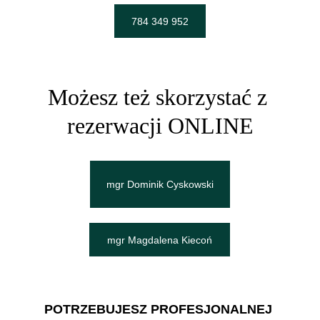
784 349 952
Możesz też skorzystać z 
rezerwacji ONLINE
mgr Dominik Cyskowski
mgr Magdalena Kiecoń
POTRZEBUJESZ PROFESJONALNEJ 